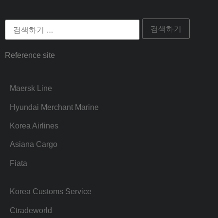
Reference site
Maersk Line
Hyundai Merchant Marine
Korea Airlines
Asiana Cargo
Fiata
Korea Customs Service
Ctradeworld