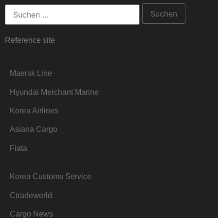
Reference site
Maersk Line
Hyundai Merchant Marine
Korea Airlines
Asiana Cargo
Fiata
Korea Customs Service
Ctradeworld
Cargo News