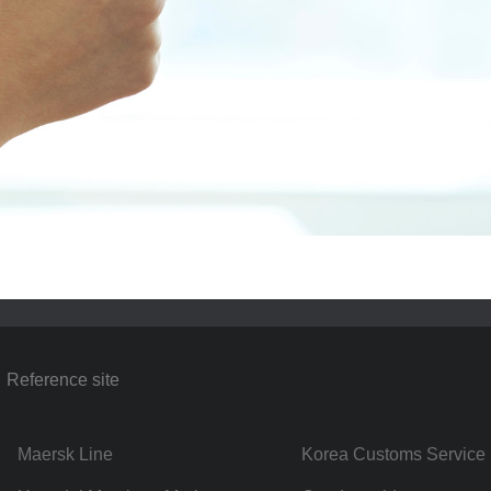
Reference site
Maersk Line
Korea Customs Service